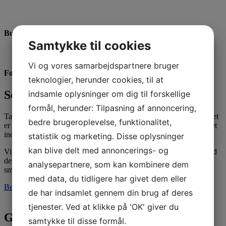
Buffet
Samtykke til cookies
Vi og vores samarbejdspartnere bruger
Forret
teknologier, herunder cookies, til at
Socialt Samvær
indsamle oplysninger om dig til forskellige
formål, herunder: Tilpasning af annoncering,
Tapas skal være en oplevelse, en nydelse for øjet og ganen, hver ret
bedre brugeroplevelse, funktionalitet,
er anrettet særskilt på italiensk fad eller i skål, hvilket gør det meget
indbydende. I kan frit vælge imellem de mange smagsoplevelser.
statistik og marketing. Disse oplysninger
kan blive delt med annoncerings- og
Vi tager udgangspunkt i det italienske køkken, kombinerer det med
det spanske og danske, med hensyn tagen til de danske ganer og
analysepartnere, som kan kombinere dem
smag.
med data, du tidligere har givet dem eller
Bestil her
de har indsamlet gennem din brug af deres
tjenester. Ved at klikke på 'OK' giver du
Gode råvarer og hjemmelavet mad
samtykke til disse formål.