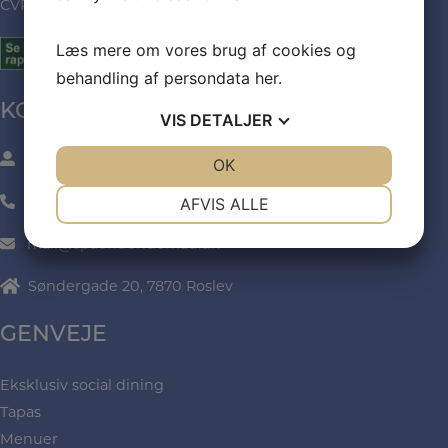
CVR: 35971432
Læs mere om vores brug af cookies og
behandling af persondata
her
.
KONTAKT
VIS
DETALJER
v/ Sanne Nielsen
JA
NEJ
OK
JA
NEJ
NØDVENDIGE
PRÆFERENCER
24606260
AFVIS ALLE
JA
NEJ
JA
NEJ
mail@spaendendemad.dk
MARKETING
STATISTIK
Søndergade 20, 7870 Roslev
GENVEJE
Eksklusiv social dining
Tapas
Menuer