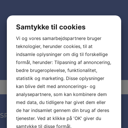
Detaljer
Dato:
oktober 24, 2025
Samtykke til cookies
Tidspunkt:
Vi og vores samarbejdspartnere bruger
12:00 - 17:00
teknologier, herunder cookies, til at
indsamle oplysninger om dig til forskellige
Madlavningshold
optaget
formål, herunder: Tilpasning af annoncering,
bedre brugeroplevelse, funktionalitet,
statistik og marketing. Disse oplysninger
kan blive delt med annoncerings- og
analysepartnere, som kan kombinere dem
med data, du tidligere har givet dem eller
de har indsamlet gennem din brug af deres
SPÆNDENDE MAD
tjenester. Ved at klikke på 'OK' giver du
samtykke til disse formål.