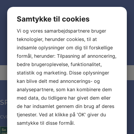
Detaljer
Samtykke til cookies
Dato:
januar 17
Vi og vores samarbejdspartnere bruger
teknologier, herunder cookies, til at
Mindesammenkomst
Madlavningshold
indsamle oplysninger om dig til forskellige
formål, herunder: Tilpasning af annoncering,
bedre brugeroplevelse, funktionalitet,
statistik og marketing. Disse oplysninger
kan blive delt med annoncerings- og
analysepartnere, som kan kombinere dem
med data, du tidligere har givet dem eller
SPÆNDENDE MAD
de har indsamlet gennem din brug af deres
tjenester. Ved at klikke på 'OK' giver du
CVR: 35971432
samtykke til disse formål.