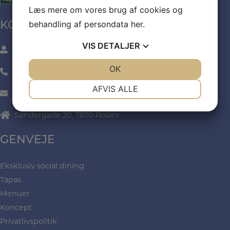
Læs mere om vores brug af cookies og
behandling af persondata
her
.
KONTAKT
VIS
DETALJER
v/ Sanne Nielsen
JA
NEJ
OK
JA
NEJ
24606260
NØDVENDIGE
PRÆFERENCER
AFVIS ALLE
mail@spaendendemad.dk
JA
NEJ
JA
NEJ
Søndergade 20, 7870 Roslev
MARKETING
STATISTIK
GENVEJE
Eksklusiv social dining
Tapas
Menuer
Koncept
Privatlivspolitik