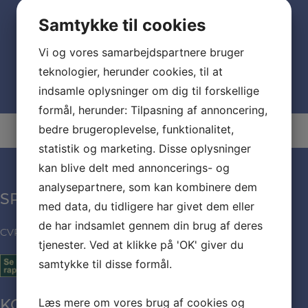
Dato:
juni 26, 2027
Samtykke til cookies
Vi og vores samarbejdspartnere bruger
Optaget fest
Optaget fest
teknologier, herunder cookies, til at
indsamle oplysninger om dig til forskellige
formål, herunder: Tilpasning af annoncering,
bedre brugeroplevelse, funktionalitet,
statistik og marketing. Disse oplysninger
kan blive delt med annoncerings- og
analysepartnere, som kan kombinere dem
SPÆNDENDE MAD
med data, du tidligere har givet dem eller
de har indsamlet gennem din brug af deres
CVR: 35971432
tjenester. Ved at klikke på 'OK' giver du
samtykke til disse formål.
Læs mere om vores brug af cookies og
KONTAKT