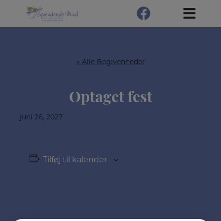
Hop
til
indholdet
« Alle Begivenheder
Optaget fest
juni 26, 2027
Tilføj til kalender
Detaljer