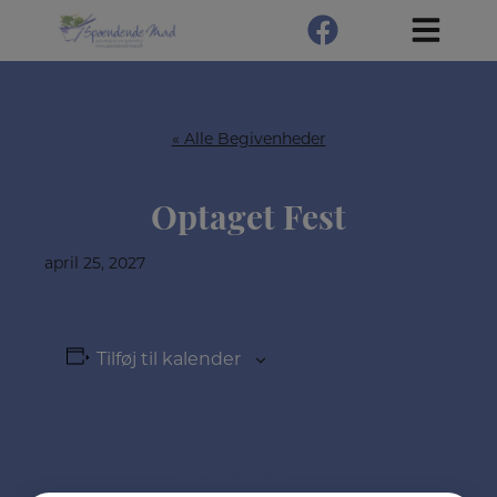
Hop
til
indholdet
« Alle Begivenheder
Optaget Fest
april 25, 2027
Tilføj til kalender
Detaljer