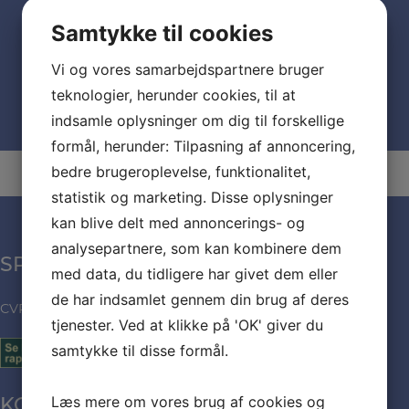
Dato:
april 25, 2027
Samtykke til cookies
Vi og vores samarbejdspartnere bruger
Optaget fest
Optaget Fest
teknologier, herunder cookies, til at
indsamle oplysninger om dig til forskellige
formål, herunder: Tilpasning af annoncering,
bedre brugeroplevelse, funktionalitet,
statistik og marketing. Disse oplysninger
kan blive delt med annoncerings- og
analysepartnere, som kan kombinere dem
SPÆNDENDE MAD
med data, du tidligere har givet dem eller
de har indsamlet gennem din brug af deres
CVR: 35971432
tjenester. Ved at klikke på 'OK' giver du
samtykke til disse formål.
Læs mere om vores brug af cookies og
KONTAKT