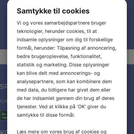
Dato:
august 15
Samtykke til cookies
Vi og vores samarbejdspartnere bruger
Mindesammenkomst
Optaget Fest
teknologier, herunder cookies, til at
indsamle oplysninger om dig til forskellige
formål, herunder: Tilpasning af annoncering,
bedre brugeroplevelse, funktionalitet,
statistik og marketing. Disse oplysninger
kan blive delt med annoncerings- og
analysepartnere, som kan kombinere dem
SPÆNDENDE MAD
med data, du tidligere har givet dem eller
de har indsamlet gennem din brug af deres
CVR: 35971432
tjenester. Ved at klikke på 'OK' giver du
samtykke til disse formål.
Læs mere om vores brug af cookies og
KONTAKT