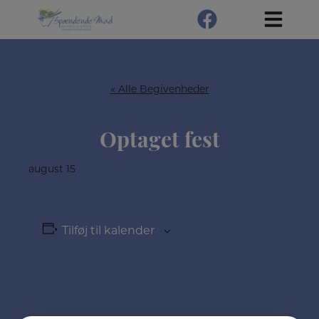
Hop
til
indholdet
« Alle Begivenheder
Optaget fest
august 15
Tilføj til kalender
Detaljer