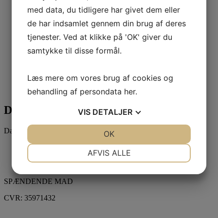
med data, du tidligere har givet dem eller
de har indsamlet gennem din brug af deres
tjenester. Ved at klikke på 'OK' giver du
samtykke til disse formål.
Google kalender
iCalendar
Læs mere om vores brug af cookies og
Outlook 365
Outlook Live
behandling af persondata
her
.
Detaljer
VIS
DETALJER
Dato:
JA
NEJ
OK
JA
NEJ
januar 10
NØDVENDIGE
PRÆFERENCER
AFVIS ALLE
«
Mindesammenkomst lille sal
Mindesammenkomst
»
JA
NEJ
JA
NEJ
SPÆNDENDE MAD
MARKETING
STATISTIK
CVR: 35971432